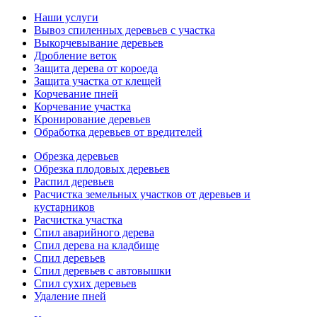
Наши услуги
Вывоз спиленных деревьев с участка
Выкорчевывание деревьев
Дробление веток
Защита дерева от короеда
Защита участка от клещей
Корчевание пней
Корчевание участка
Кронирование деревьев
Обработка деревьев от вредителей
Обрезка деревьев
Обрезка плодовых деревьев
Распил деревьев
Расчистка земельных участков от деревьев и
кустарников
Расчистка участка
Спил аварийного дерева
Спил дерева на кладбище
Спил деревьев
Спил деревьев с автовышки
Спил сухих деревьев
Удаление пней