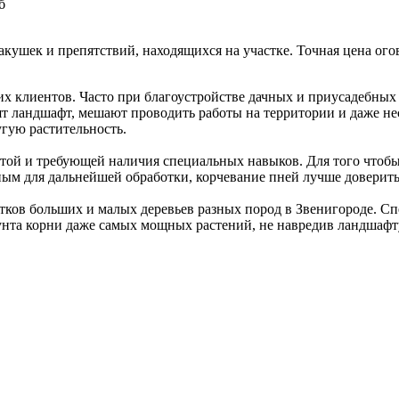
б
акушек и препятствий, находящихся на участке. Точная цена ог
их клиентов. Часто при благоустройстве дачных и приусадебных
ят ландшафт, мешают проводить работы на территории и даже не
угую растительность.
стой и требующей наличия специальных навыков. Для того чтобы
ным для дальнейшей обработки, корчевание пней лучше доверит
атков больших и малых деревьев разных пород в Звенигороде. 
рунта корни даже самых мощных растений, не навредив ландша