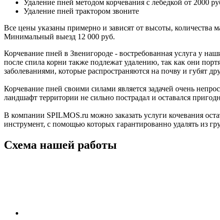
Удаление пней методом корчевания с лебедкой
от 2000 ру
Удаление пней трактором
звоните
Все цены указаны примерно и зависят от высоты, количества м
Минимальный выезд 12 000 руб.
Корчевание пней в Звенигороде - востребованная услуга у наш
после спила корни также подлежат удалению, так как они порт
заболеваниями, которые распространяются на почву и губят др
Корчевание пней своими силами является задачей очень непро
ландшафт территории не сильно пострадал и оставался пригод
В компании SPILMOS.ru можно заказать услуги кочевания ост
инструмент, с помощью которых гарантированно удалять из г
Схема нашей работы