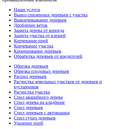
Наши услуги
Вывоз спиленных деревьев с участка
Выкорчевывание деревьев
Дробление веток
Защита дерева от короеда
Защита участка от клещей
Корчевание пней
Корчевание участка
Кронирование деревьев
Обработка деревьев от вредителей
Обрезка деревьев
Обрезка плодовых деревьев
Распил деревьев
Расчистка земельных участков от деревьев и
кустарников
Расчистка участка
Спил аварийного дерева
Спил дерева на кладбище
Спил деревьев
Спил деревьев с автовышки
Спил сухих деревьев
Удаление пней