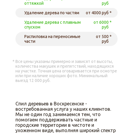
оттяжкой
руб
Удаление дерева по частям
от 4000 руб
Удаление дерева с плавным
от 6000
спуском
руб
Распиловка на переносимые
от 500
части
руб
Все цены указаны примерно и зависят от высоты,
количества макушек и препятствий, находящихся
на участке. Точная цена оговаривается при осмотре
или при наличие хороших фото. Минимальный
выезд 12 000 руб.
Спил деревьев в Воскресенске -
востребованная услуга у наших клиентов.
Мы не один год занимаемся тем, что
помогаем поддерживать частные и
городские территории в чистоте и
ухоженном виде, выполняя широкий спектр