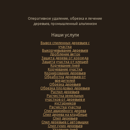
Оперативное удаление, обрезка и лечение
деревьев, промышленный альпинизм
Наши услуги
Вывоз спиленных деревьев с
участка
Выкорчевывание деревьев
Дробление веток
Защита дерева от короеда
Защита участка от клещей
Корчевание пней
Корчевание участка
Кронирование деревьев
Обработка деревьев от
вредителей
Обрезка деревьев
Обрезка плодовых деревьев
Распил деревьев
Расчистка земельных
участков от деревьев и
кустарников
Расчистка участка
Спил аварийного дерева
Спил дерева на кладбище
Спил деревьев
Спил деревьев с автовышки
Спил сухих деревьев
Удаление пней