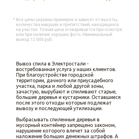
Все цены указаны примерно и зависят от высоты,
количества макушек и препятствий, находящихся
на участке. Точная цена оговаривается при осмотре
или при наличие хороших фото. Минимальный
выезд 12 000 руб.
Вывоз спила в Электростали -
востребованная услуга у наших клиентов.
При благоустройстве городской
территории, дачного или приусадебного
участка, парка и любой другой зоны,
зачастую, вырубают и спиливают старые,
большие деревья и кустарники. Оставшиеся
после этого отходы которые подлежат
вывозу и последующей утилизации.
Выбрасывать спиленные деревья в
мусорный контейнер запрещено законом,
нарушение которого влечет за собой
наложение больших денежных штрафов. А